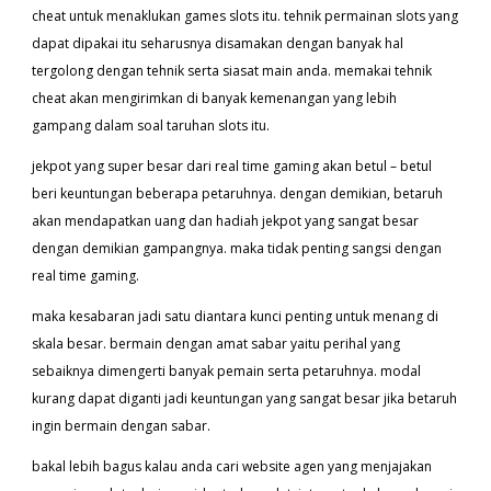
cheat untuk menaklukan games slots itu. tehnik permainan slots yang
dapat dipakai itu seharusnya disamakan dengan banyak hal
tergolong dengan tehnik serta siasat main anda. memakai tehnik
cheat akan mengirimkan di banyak kemenangan yang lebih
gampang dalam soal taruhan slots itu.
jekpot yang super besar dari real time gaming akan betul – betul
beri keuntungan beberapa petaruhnya. dengan demikian, betaruh
akan mendapatkan uang dan hadiah jekpot yang sangat besar
dengan demikian gampangnya. maka tidak penting sangsi dengan
real time gaming.
maka kesabaran jadi satu diantara kunci penting untuk menang di
skala besar. bermain dengan amat sabar yaitu perihal yang
sebaiknya dimengerti banyak pemain serta petaruhnya. modal
kurang dapat diganti jadi keuntungan yang sangat besar jika betaruh
ingin bermain dengan sabar.
bakal lebih bagus kalau anda cari website agen yang menjajakan