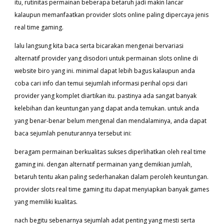
itu, rutinitas permainan beberapa betaruh jadi makin lancar
kalaupun memanfaatkan provider slots online paling dipercaya jenis
real time gaming.
lalu langsung kita baca serta bicarakan mengenai bervariasi
alternatif provider yang disodori untuk permainan slots online di
website biro yang ini. minimal dapat lebih bagus kalaupun anda
coba cari info dan temui sejumlah informasi perihal opsi dari
provider yang komplet diartikan itu. pastinya ada sangat banyak
kelebihan dan keuntungan yang dapat anda temukan. untuk anda
yang benar-benar belum mengenal dan mendalaminya, anda dapat
baca sejumlah penuturannya tersebut ini:
beragam permainan berkualitas sukses diperlihatkan oleh real time
gaming ini. dengan alternatif permainan yang demikian jumlah,
betaruh tentu akan paling sederhanakan dalam peroleh keuntungan.
provider slots real time gaming itu dapat menyiapkan banyak games
yang memiliki kualitas.
nach begitu sebenarnya sejumlah adat penting yang mesti serta