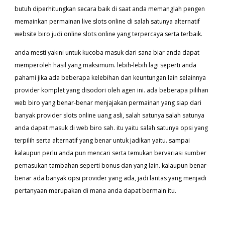
butuh diperhitungkan secara baik di saat anda memanglah pengen
memainkan permainan live slots online di salah satunya alternatif
website biro judi online slots online yang terpercaya serta terbaik.
anda mesti yakini untuk kucoba masuk dari sana biar anda dapat
memperoleh hasil yang maksimum. lebih-lebih lagi seperti anda
pahami jika ada beberapa kelebihan dan keuntungan lain selainnya
provider komplet yang disodori oleh agen ini. ada beberapa pilihan
web biro yang benar-benar menjajakan permainan yang siap dari
banyak provider slots online uang asli, salah satunya salah satunya
anda dapat masuk di web biro sah. itu yaitu salah satunya opsi yang
terpilih serta alternatif yang benar untuk jadikan yaitu. sampai
kalaupun perlu anda pun mencari serta temukan bervariasi sumber
pemasukan tambahan seperti bonus dan yang lain. kalaupun benar-
benar ada banyak opsi provider yang ada, jadi lantas yang menjadi
pertanyaan merupakan di mana anda dapat bermain itu.